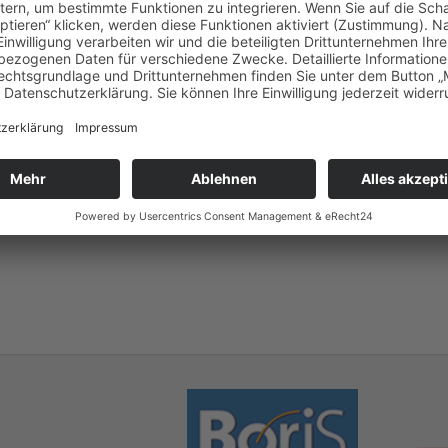
Im Online-Shop von DIGITAL ACCESS finden Sie eine groß
Sweatshirts und Jacken sowie modische Accessoires in 
veredelt mit dem Logo der Realschule Rutesheim.
Online-Shop