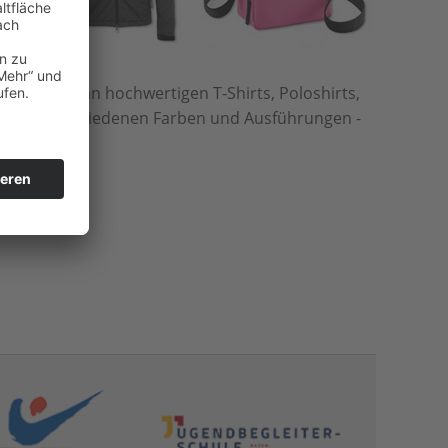
e Auswahl an hochwertigen T-Shirts, Poloshirts,
vielen verschiedenen Farben und Ausführungen -